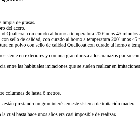
e limpia de grasas.
oro del acero.
lidad Qualicoat con curado al horno a temperatura 200º unos 45 minuto
vo con sello de calidad, con curado al horno a temperatura 200º unos 4
ntura en polvo con sello de calidad Qualicoat con curado al horno a t
esistente en exteriores y con una gran dureza a los arañazos por su can
cia entre las habituales imitaciones que se suelen realizar en imitacione
tre columnas de hasta 6 metros.
as están prestando un gran interés en este sistema de imitación madera.
 la cual hasta hace unos años era casi imposible de realizar.