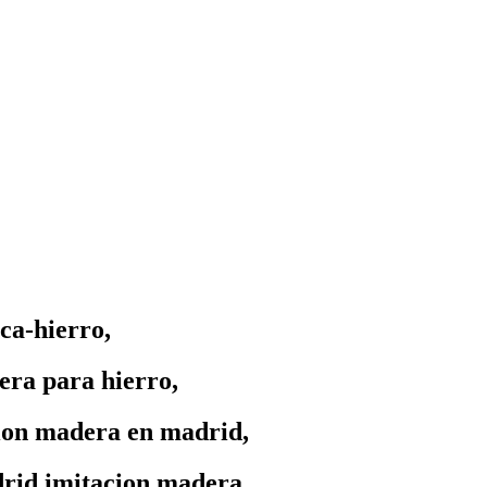
ca-hierro,
era para hierro,
cion madera en madrid,
drid imitacion madera,