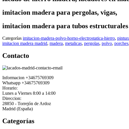
imitacion madera para pergolas, vigas,
imitacion madera para tubos estructurales
Categorías
imitacion-madera-polvo-horno-electrostatica-hierro
,
pintur
imitacion madera madrid
,
madera
,
metalicas
,
pergolas
,
polvo
,
porches
Contacto
Informacion +34675769309
Whatsapp +34675769309
Horario:
Lunes a Viernes 8:00 a 14:00
Direccion:
28850 - Torrejón de Ardoz
Madrid (España)
Categorías