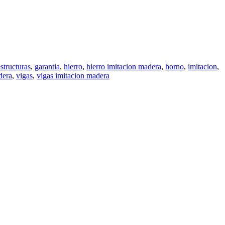
estructuras
,
garantia
,
hierro
,
hierro imitacion madera
,
horno
,
imitacion
,
dera
,
vigas
,
vigas imitacion madera