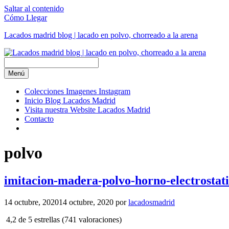
Saltar al contenido
Cómo Llegar
Lacados madrid blog | lacado en polvo, chorreado a la arena
Menú
Colecciones Imagenes Instagram
Inicio Blog Lacados Madrid
Visita nuestra Website Lacados Madrid
Contacto
polvo
imitacion-madera-polvo-horno-electrostati
14 octubre, 2020
14 octubre, 2020
por
lacadosmadrid
4,2 de 5 estrellas (741 valoraciones)