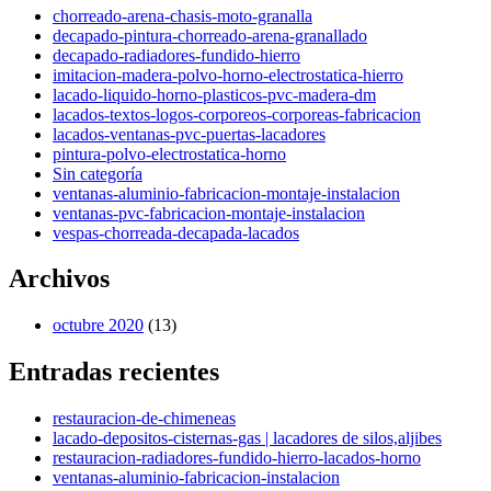
chorreado-arena-chasis-moto-granalla
decapado-pintura-chorreado-arena-granallado
decapado-radiadores-fundido-hierro
imitacion-madera-polvo-horno-electrostatica-hierro
lacado-liquido-horno-plasticos-pvc-madera-dm
lacados-textos-logos-corporeos-corporeas-fabricacion
lacados-ventanas-pvc-puertas-lacadores
pintura-polvo-electrostatica-horno
Sin categoría
ventanas-aluminio-fabricacion-montaje-instalacion
ventanas-pvc-fabricacion-montaje-instalacion
vespas-chorreada-decapada-lacados
Archivos
octubre 2020
(13)
Entradas recientes
restauracion-de-chimeneas
lacado-depositos-cisternas-gas | lacadores de silos,aljibes
restauracion-radiadores-fundido-hierro-lacados-horno
ventanas-aluminio-fabricacion-instalacion